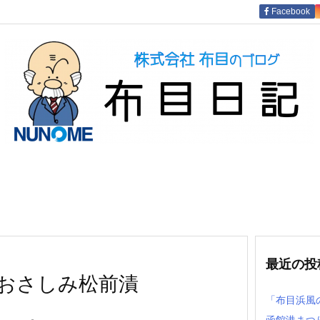
Facebook
最近の投
おさしみ松前漬
「布目浜風
函館港まつ