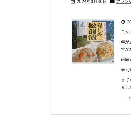

2024年3月30日

アレン

2
こん
年が
すか
函館
春到
さて
介しま 