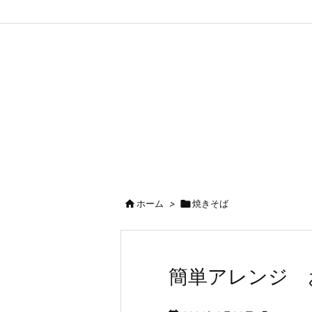

ホーム
>

焼きそば
簡単アレンジ 