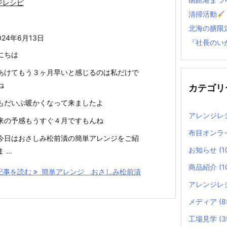
ジレシピ
清掃活動
北海の膳限
024年6月13日
『社長のい
にちは
あけてもう３ヶ月早いと感じるのは私だけで
ね
カテゴリ
もだいぶ暖かくなって来ましたよ
アレンジレ
来の予感もうすぐ４月ですもんね
布目オンラ
今日はおさしみ松前漬の簡単アレンジをご紹
お知らせ
(1
...
商品紹介
(1
記事を読む
簡単アレンジ おさしみ松前漬
アレンジレ
メディア
(8
工場見学
(3