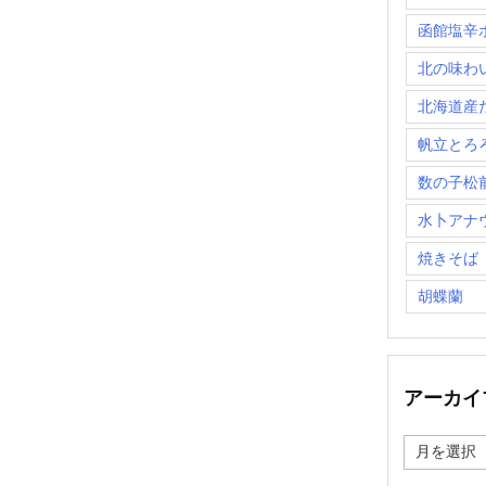
函館塩辛
北の味わ
北海道産
帆立とろ
数の子松
水卜アナ
焼きそば
胡蝶蘭
アーカイ
ア
ー
カ