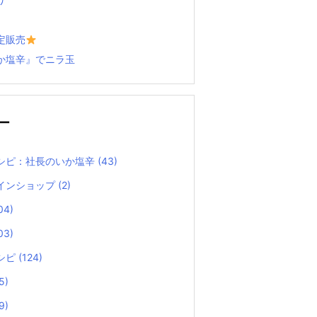
定販売
か塩辛』でニラ玉
ー
シピ：社長のいか塩辛
(43)
インショップ
(2)
04)
03)
シピ
(124)
5)
9)