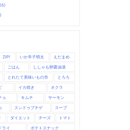
05)
)
ZIP!
いか辛子明太
えだまめ
ごはん
ししゃも卵醤油漬
とれたて美味いもの市
とろろ
ビ
イカ焼き
オクラ
チョ
キムチ
サーモン
カ
スンドゥブチゲ
スープ
！
ダイエット
チーズ
トマト
ドライ
ポテトスナック