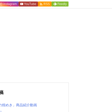

Instagram
YouTube
Feedly
RSS
稿
の煌めき」商品紹介動画
り