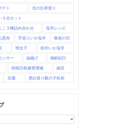
ポテト
北の伝承造り
い３点セット
たこ３種詰め合わせ
塩辛レシピ
ろ昆布
手造りいか塩辛
敬老の日
前
明太子
松印いか塩辛
ウンサー
油揚げ
海鮮紀行
特殊詐欺被害撲滅
納豆
豆腐
黒白造り数の子松前
ブ