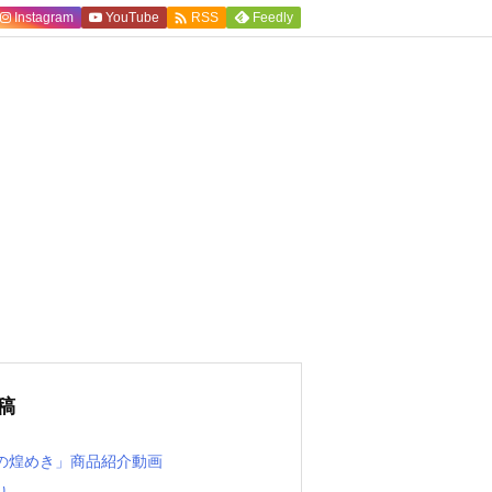

Instagram
YouTube
Feedly
RSS
稿
の煌めき」商品紹介動画
り