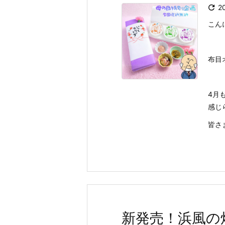

2
こん
布目
4月
感じ
皆さま
新発売！浜風の