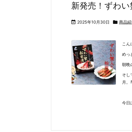
新発売！ずわい

2025年10月30日

商品紹
こん
めっ
朝晩
そし
月。
今日は