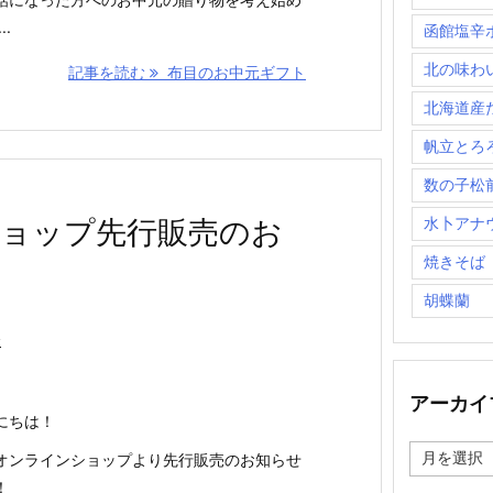
..
函館塩辛
北の味わ
記事を読む
布目のお中元ギフト
北海道産
帆立とろ
数の子松
水卜アナ
ョップ先行販売のお
焼きそば
胡蝶蘭
介
アーカイ
にちは！
ア
オンラインショップより先行販売のお知らせ
ー
！
カ