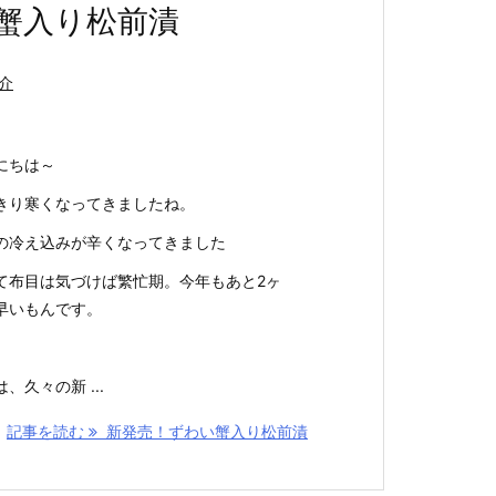
蟹入り松前漬
介
にちは～
きり寒くなってきましたね。
の冷え込みが辛くなってきました
て布目は気づけば繁忙期。今年もあと2ヶ
早いもんです。
、久々の新 ...
記事を読む
新発売！ずわい蟹入り松前漬