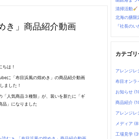
清掃活動
北海の膳限
めき」商品紹介動画
『社長のい
カテゴリ
にちは！
アレンジレ
uTubeに「布目浜風の煌めき」の商品紹介動画
布目オンラ
Pしました！
お知らせ
(1
の「人気商品３種類」が、装いを新たに「ギ
商品紹介
(1
商品」になりました
アレンジレ
メディア
(8
工場見学
(3
を読む
「布目浜風の煌めき」商品紹介動画