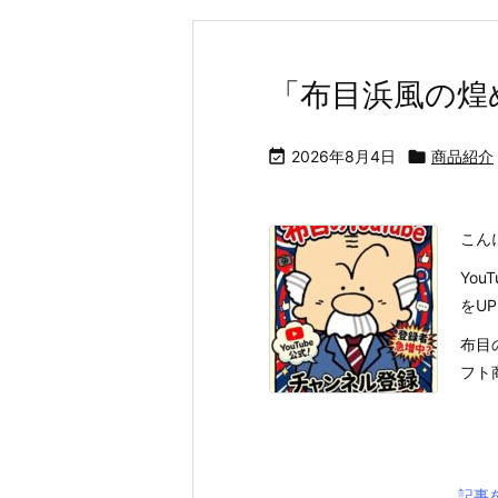
「布目浜風の煌

2026年8月4日

商品紹介
こん
Yo
をU
布目
フト
記事