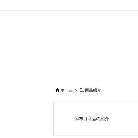

ホーム
>

商品紹介
㈱布目商品の紹介