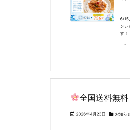
6/
ンシ
す！
...
全国送料無料

2026年4月23日

お知ら