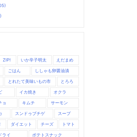
05)
)
ZIP!
いか辛子明太
えだまめ
ごはん
ししゃも卵醤油漬
とれたて美味いもの市
とろろ
ビ
イカ焼き
オクラ
チョ
キムチ
サーモン
カ
スンドゥブチゲ
スープ
！
ダイエット
チーズ
トマト
ドライ
ポテトスナック