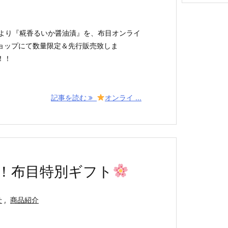
イ
ブ
15より『糀香るいか醤油漬』を、布目オンライ
ョップにて数量限定＆先行販売致しま
！！
記事を読む
オンライ ...
！布目特別ギフト
せ
,
商品紹介