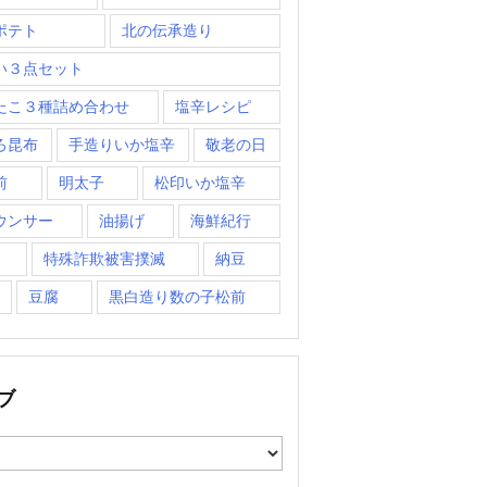
ポテト
北の伝承造り
い３点セット
たこ３種詰め合わせ
塩辛レシピ
ろ昆布
手造りいか塩辛
敬老の日
前
明太子
松印いか塩辛
ウンサー
油揚げ
海鮮紀行
特殊詐欺被害撲滅
納豆
豆腐
黒白造り数の子松前
ブ