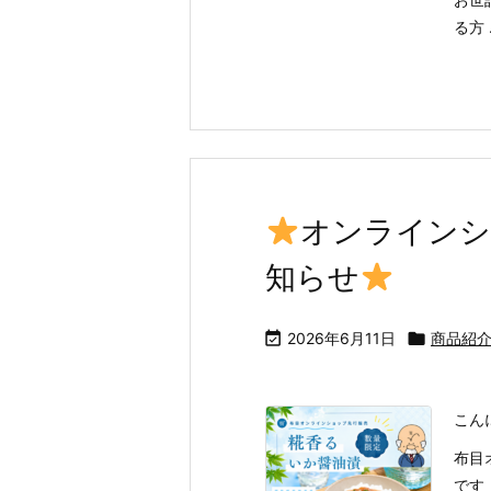
る方 .
オンラインシ
知らせ

2026年6月11日

商品紹
こん
布目
です