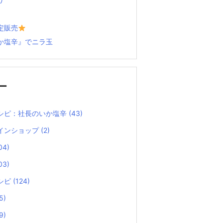
定販売
か塩辛』でニラ玉
ー
シピ：社長のいか塩辛
(43)
インショップ
(2)
04)
03)
シピ
(124)
5)
9)