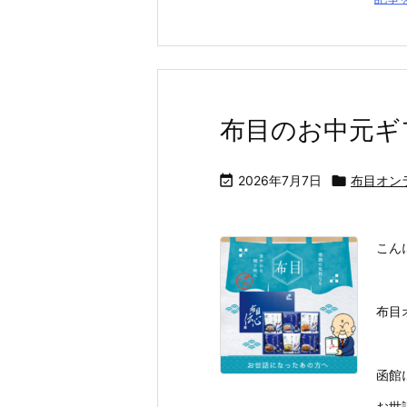
布目のお中元ギ

2026年7月7日

布目オン
こん
布目
函館
お世