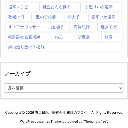
塩辛レシピ
帆立とろろ昆布
手造りいか塩辛
敬老の日
数の子松前
明太子
松印いか塩辛
水卜アナウンサー
油揚げ
海鮮紀行
焼きそば
特殊詐欺被害撲滅
納豆
胡蝶蘭
豆腐
黒白造り数の子松前
アーカイブ
ア
ー
カ
イ
ブ
Copyright ©
2026
布目日記（株式会社 布目のブログ）
All Rights Reserved.
WordPress Luxeritas Theme is provided by "
Thought is free
".