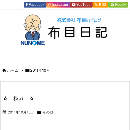

Facebook
Instagram
YouTube
Feedly
RSS

ホーム
>

2011年10月
☆ 秋♪♪ ☆

2011年10月18日

その他