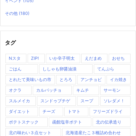
イベント
(105)
その他
(180)
タグ
Nスタ
ZIP!
いか辛子明太
えだまめ
おせち
ごはん
ししゃも卵醤油漬
てんぷら
とれたて美味いもの市
とろろ
アンチョビ
イカ焼き
オクラ
カルパッチョ
キムチ
サーモン
スルメイカ
スンドゥブチゲ
スープ
ソレダメ！
ダイエット
チーズ
トマト
フリーズドライ
ポテトスナック
函館塩辛ポテト
北の伝承造り
北の味わい３点セット
北海道産たこ３種詰め合わせ