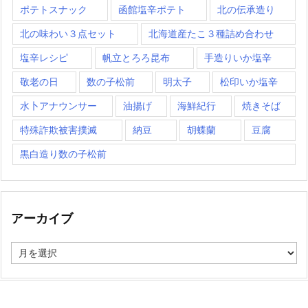
ポテトスナック
函館塩辛ポテト
北の伝承造り
北の味わい３点セット
北海道産たこ３種詰め合わせ
塩辛レシピ
帆立とろろ昆布
手造りいか塩辛
敬老の日
数の子松前
明太子
松印いか塩辛
水卜アナウンサー
油揚げ
海鮮紀行
焼きそば
特殊詐欺被害撲滅
納豆
胡蝶蘭
豆腐
黒白造り数の子松前
アーカイブ
ア
ー
カ
イ
ブ