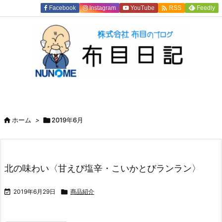

Facebook
Instagram
YouTube
Feedly
RSS

ホーム
>

2019年6月
北の味わい〈甘えび塩辛・こいかとびランラン〉

2019年6月29日

商品紹介