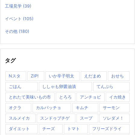
工場見学
(39)
イベント
(105)
その他
(180)
タグ
Nスタ
ZIP!
いか辛子明太
えだまめ
おせち
ごはん
ししゃも卵醤油漬
てんぷら
とれたて美味いもの市
とろろ
アンチョビ
イカ焼き
オクラ
カルパッチョ
キムチ
サーモン
スルメイカ
スンドゥブチゲ
スープ
ソレダメ！
ダイエット
チーズ
トマト
フリーズドライ