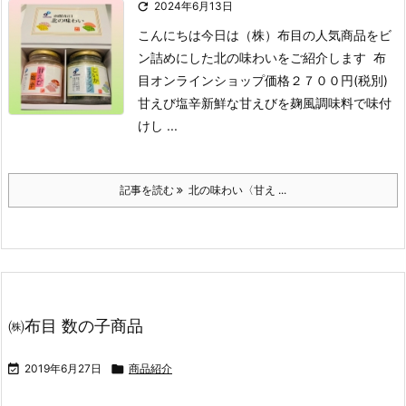

2024年6月13日
こんにちは
今日は（株）布目の人気商品をビ
ン詰めにした
北の味わいをご紹介します
布
目オンラインショップ価格２７００円(税別)
甘えび塩辛
新鮮な甘えびを麹風調味料で味付
けし ...
記事を読む
北の味わい〈甘え ...
㈱布目 数の子商品

2019年6月27日

商品紹介