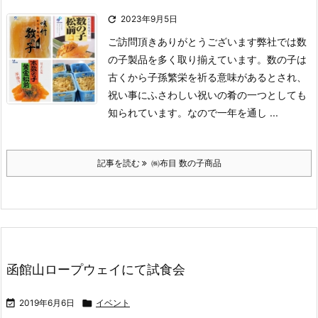

2023年9月5日
ご訪問頂きありがとうございます
弊社では数
の子製品を多く取り揃えています。
数の子は
古くから子孫繁栄を祈る意味があるとされ、
祝い事にふさわしい祝いの肴の一つとしても
知られています。
なので一年を通し ...
記事を読む
㈱布目 数の子商品
函館山ロープウェイにて試食会

2019年6月6日

イベント