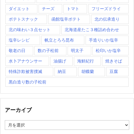
ダイエット
チーズ
トマト
フリーズドライ
ポテトスナック
函館塩辛ポテト
北の伝承造り
北の味わい３点セット
北海道産たこ３種詰め合わせ
塩辛レシピ
帆立とろろ昆布
手造りいか塩辛
敬老の日
数の子松前
明太子
松印いか塩辛
水卜アナウンサー
油揚げ
海鮮紀行
焼きそば
特殊詐欺被害撲滅
納豆
胡蝶蘭
豆腐
黒白造り数の子松前
アーカイブ
ア
ー
カ