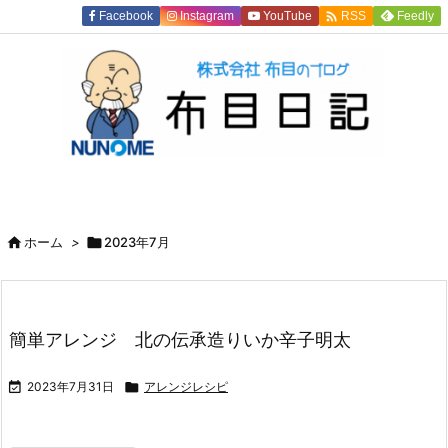

Facebook
Instagram
YouTube
Feedly
RSS

ホーム
>

2023年7月
簡単アレンジ 北の伝承造りいか辛子明太

2023年7月31日

アレンジレシピ