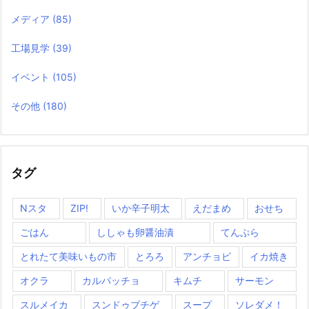
メディア
(85)
工場見学
(39)
イベント
(105)
その他
(180)
タグ
Nスタ
ZIP!
いか辛子明太
えだまめ
おせち
ごはん
ししゃも卵醤油漬
てんぷら
とれたて美味いもの市
とろろ
アンチョビ
イカ焼き
オクラ
カルパッチョ
キムチ
サーモン
スルメイカ
スンドゥブチゲ
スープ
ソレダメ！