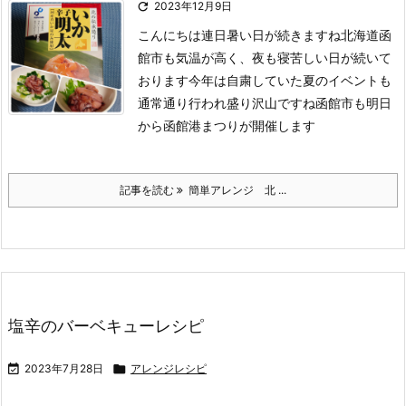

2023年12月9日
こんにちは
連日暑い日が続きますね
北海道函
館市も気温が高く、夜も寝苦しい日が続いて
おります
今年は自粛していた夏のイベントも
通常通り行われ盛り沢山ですね函館市も明日
から函館港まつりが開催します
記事を読む
簡単アレンジ 北 ...
塩辛のバーベキューレシピ

2023年7月28日

アレンジレシピ