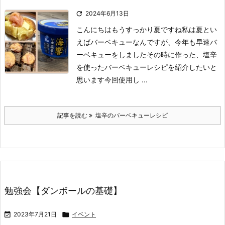

2024年6月13日
こんにちは
もうすっかり夏ですね
私は夏とい
えばバーベキューなんですが、今年も早速バ
ーベキューをしました
その時に作った、塩辛
を使ったバーベキューレシピを紹介したいと
思います
今回使用し ...
記事を読む
塩辛のバーベキューレシピ
勉強会【ダンボールの基礎】

2023年7月21日

イベント