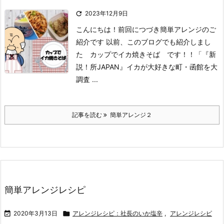

2023年12月9日
こんにちは！
前回につづき簡単アレンジのご
紹介です
以前、このブログでも紹介しまし
た カップでイカ焼きそば です！！
「『新
説！所JAPAN』イカが大好きな町・函館を大
調査 ...
記事を読む
簡単アレンジ２
簡単アレンジレシピ

2020年3月13日

アレンジレシピ：社長のいか塩辛
,
アレンジレシピ