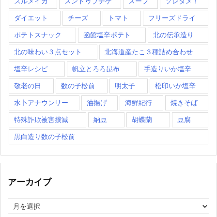
スルメイカ
スンドゥブチゲ
スープ
ソレダメ！
ダイエット
チーズ
トマト
フリーズドライ
ポテトスナック
函館塩辛ポテト
北の伝承造り
北の味わい３点セット
北海道産たこ３種詰め合わせ
塩辛レシピ
帆立とろろ昆布
手造りいか塩辛
敬老の日
数の子松前
明太子
松印いか塩辛
水卜アナウンサー
油揚げ
海鮮紀行
焼きそば
特殊詐欺被害撲滅
納豆
胡蝶蘭
豆腐
黒白造り数の子松前
アーカイブ
ア
ー