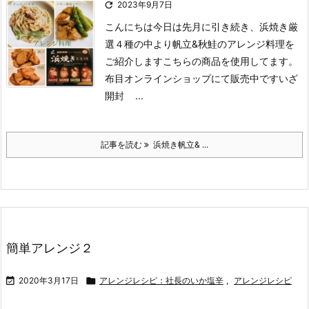

2023年9月7日
こんにちは
今日は先月に引き続き、浜焼き厳
選４種の中より帆立&秋鮭のアレンジ料理を
ご紹介します
こちらの商品を使用してます。
布目オンラインショップにて販売中です
いざ
開封
...
記事を読む
浜焼き帆立& ...
簡単アレンジ２

2020年3月17日

アレンジレシピ：社長のいか塩辛
,
アレンジレシピ