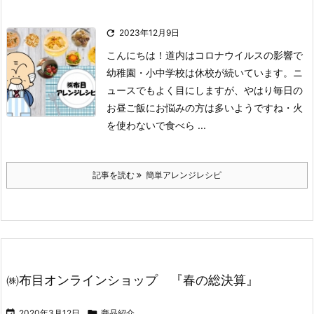

2023年12月9日
こんにちは！
道内はコロナウイルスの影響で
幼稚園・小中学校は休校が続いています。
ニ
ュースでもよく目にしますが、
やはり毎日の
お昼ご飯にお悩みの方は多いようですね
・火
を使わないで食べら ...
記事を読む
簡単アレンジレシピ
㈱布目オンラインショップ 『春の総決算』

2020年3月12日

商品紹介