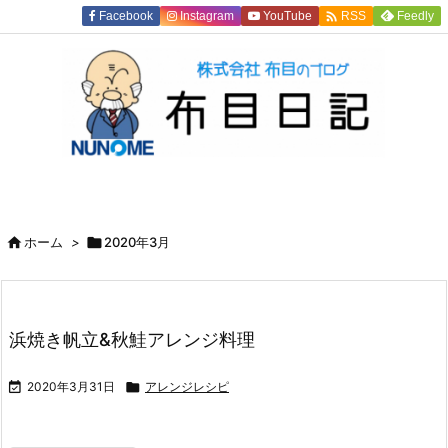

Facebook
Instagram
YouTube
Feedly
RSS

ホーム
>

2020年3月
浜焼き帆立&秋鮭アレンジ料理

2020年3月31日

アレンジレシピ