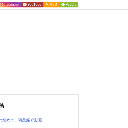

Instagram
YouTube
Feedly
RSS
稿
の煌めき」商品紹介動画
り