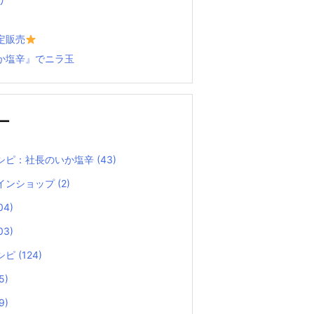
定販売
か塩辛』でニラ玉
ー
シピ：社長のいか塩辛
(43)
インショップ
(2)
04)
03)
シピ
(124)
5)
9)