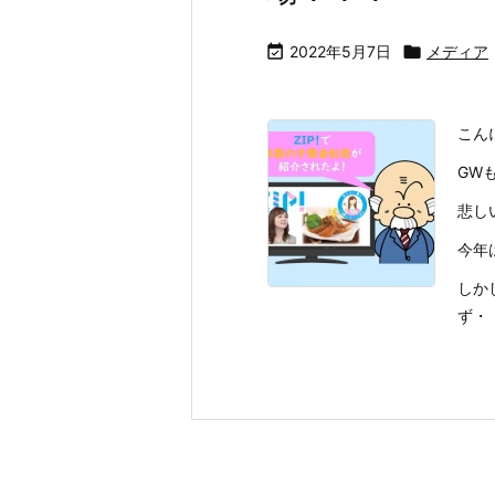

2022年5月7日

メディア
こん
GW
悲し
今年
しか
ず・