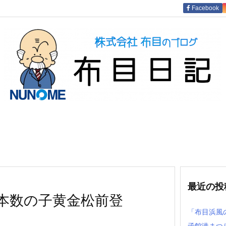
Facebook
最近の投
本数の子黄金松前登
「布目浜風
函館港まつ