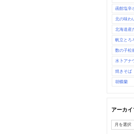
函館塩辛
北の味わ
北海道産
帆立とろ
数の子松
水卜アナ
焼きそば
胡蝶蘭
アーカイ
ア
ー
カ