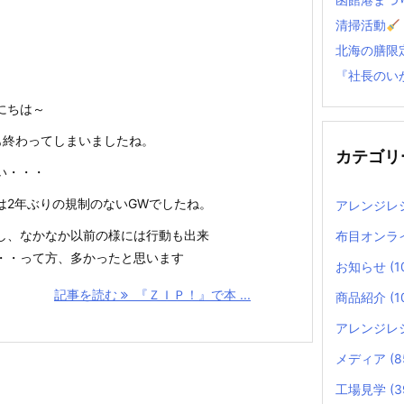
清掃活動
北海の膳限
『社長のい
にちは～
も終わってしまいましたね。
カテゴリ
い・・・
は2年ぶりの規制のないGWでしたね。
アレンジレ
し、なかなか以前の様には行動も出来
布目オンラ
・・って方、多かったと思います
お知らせ
(1
記事を読む
『ＺＩＰ！』で本 ...
商品紹介
(1
アレンジレ
メディア
(8
工場見学
(3