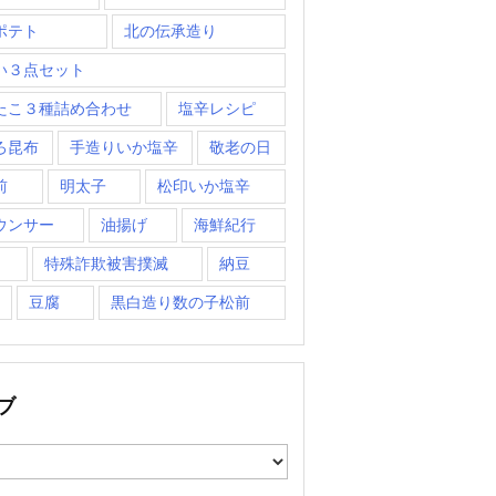
ポテト
北の伝承造り
い３点セット
たこ３種詰め合わせ
塩辛レシピ
ろ昆布
手造りいか塩辛
敬老の日
前
明太子
松印いか塩辛
ウンサー
油揚げ
海鮮紀行
特殊詐欺被害撲滅
納豆
豆腐
黒白造り数の子松前
ブ