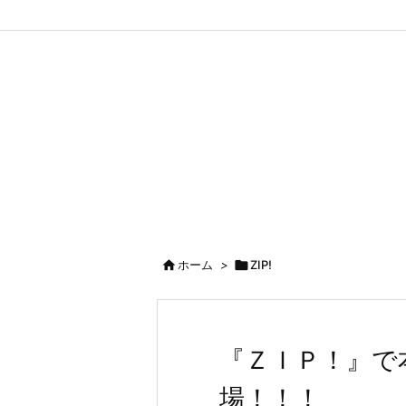

ホーム
>

ZIP!
『ＺＩＰ！』で
場！！！