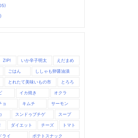
05)
)
ZIP!
いか辛子明太
えだまめ
ごはん
ししゃも卵醤油漬
とれたて美味いもの市
とろろ
ビ
イカ焼き
オクラ
チョ
キムチ
サーモン
カ
スンドゥブチゲ
スープ
！
ダイエット
チーズ
トマト
ドライ
ポテトスナック