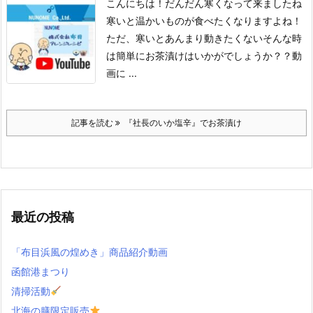
こんにちは！
だんだん寒くなって来ましたね
寒いと温かいものが食べたくなりますよね！
ただ、寒いとあんまり動きたくない
そんな時
は簡単にお茶漬けはいかがでしょうか？？
動
画に ...
記事を読む
『社長のいか塩辛』でお茶漬け
最近の投稿
「布目浜風の煌めき」商品紹介動画
函館港まつり
清掃活動
北海の膳限定販売