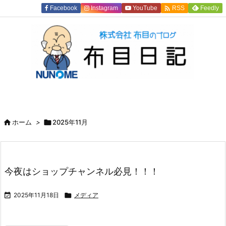

Facebook
Instagram
YouTube
Feedly
RSS

ホーム
>

2025年11月
今夜はショップチャンネル必見！！！

2025年11月18日

メディア