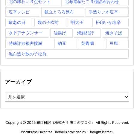
北の味わい３点セット
北海道産たこ３種詰め合わせ
塩辛レシピ
帆立とろろ昆布
手造りいか塩辛
敬老の日
数の子松前
明太子
松印いか塩辛
水卜アナウンサー
油揚げ
海鮮紀行
焼きそば
特殊詐欺被害撲滅
納豆
胡蝶蘭
豆腐
黒白造り数の子松前
アーカイブ
ア
ー
カ
イ
ブ
Copyright ©
2026
布目日記（株式会社 布目のブログ）
All Rights Reserved.
WordPress Luxeritas Theme is provided by "
Thought is free
".