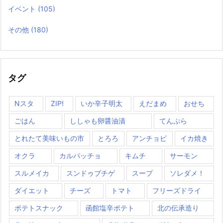
イベント
(105)
その他
(180)
タグ
Nスタ
ZIP!
いか辛子明太
えだまめ
おせち
ごはん
ししゃも卵醤油漬
てんぷら
とれたて美味いもの市
とろろ
アンチョビ
イカ焼き
オクラ
カルパッチョ
キムチ
サーモン
スルメイカ
スンドゥブチゲ
スープ
ソレダメ！
ダイエット
チーズ
トマト
フリーズドライ
ポテトスナック
函館塩辛ポテト
北の伝承造り