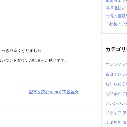
清掃活動
北海の膳限
『社長のい
カテゴリ
めっきり寒くなりました
のカウントダウンが始まった感じです。
アレンジレ
布目オンラ
お知らせ
(1
記事を読む
☆AED設置☆
商品紹介
(1
アレンジレ
メディア
(8
工場見学
(3