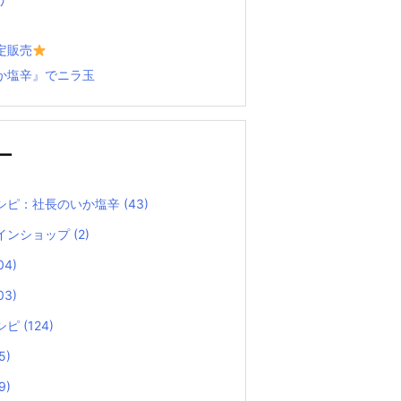
定販売
か塩辛』でニラ玉
ー
シピ：社長のいか塩辛
(43)
インショップ
(2)
04)
03)
シピ
(124)
5)
9)