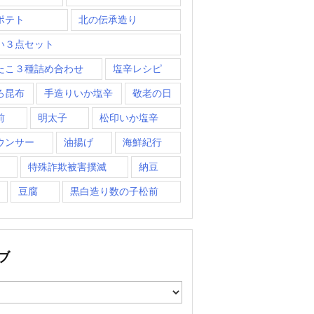
ポテト
北の伝承造り
い３点セット
たこ３種詰め合わせ
塩辛レシピ
ろ昆布
手造りいか塩辛
敬老の日
前
明太子
松印いか塩辛
ウンサー
油揚げ
海鮮紀行
特殊詐欺被害撲滅
納豆
豆腐
黒白造り数の子松前
ブ