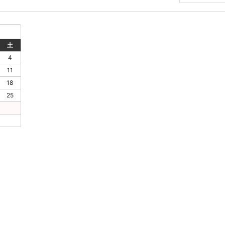
イ
ブ
土
4
11
18
25