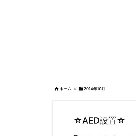

ホーム
>

2014年10月
☆AED設置☆