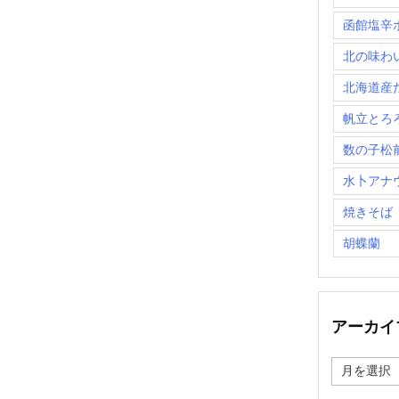
函館塩辛
北の味わ
北海道産
帆立とろ
数の子松
水卜アナ
焼きそば
胡蝶蘭
アーカイ
ア
ー
カ