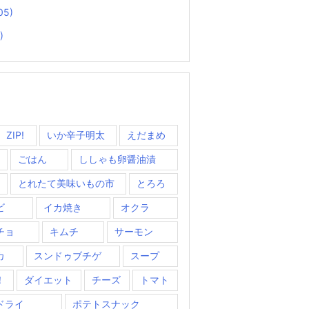
05)
)
ZIP!
いか辛子明太
えだまめ
ごはん
ししゃも卵醤油漬
とれたて美味いもの市
とろろ
ビ
イカ焼き
オクラ
チョ
キムチ
サーモン
カ
スンドゥブチゲ
スープ
！
ダイエット
チーズ
トマト
ドライ
ポテトスナック