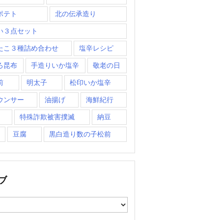
ポテト
北の伝承造り
い３点セット
たこ３種詰め合わせ
塩辛レシピ
ろ昆布
手造りいか塩辛
敬老の日
前
明太子
松印いか塩辛
ウンサー
油揚げ
海鮮紀行
特殊詐欺被害撲滅
納豆
豆腐
黒白造り数の子松前
ブ