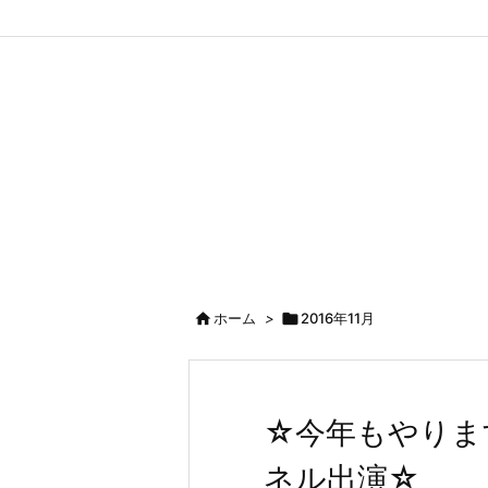

ホーム
>

2016年11月
☆今年もやりま
ネル出演☆