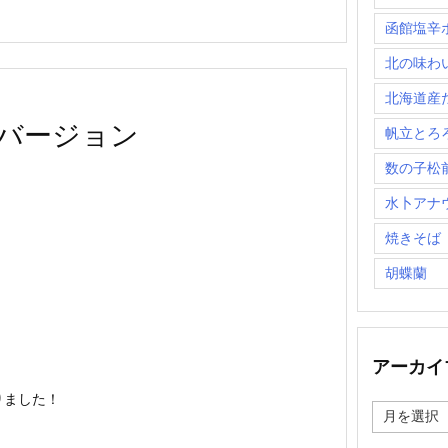
函館塩辛
北の味わ
北海道産
バージョン
帆立とろ
数の子松
水卜アナ
焼きそば
胡蝶蘭
アーカイ
りました！
ア
ー
カ