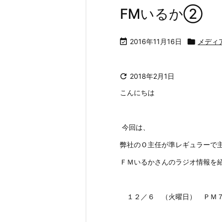
FMいるか②

2016年11月16日

メディ

2018年2月1日
こんにちは
今回は、
弊社のＯ主任が準レギュラーで
ＦＭいるかさんのラジオ情報を
１２／６ （火曜日） ＰＭ７：０