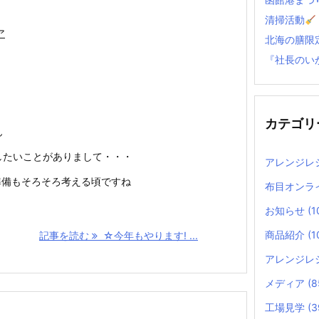
清掃活動
ア
北海の膳限
『社長のい
カテゴリ
ん
したいことがありまして・・・
アレンジレ
の準備もそろそろ考える頃ですね
布目オンラ
お知らせ
(1
商品紹介
(1
記事を読む
☆今年もやります! ...
アレンジレ
メディア
(8
工場見学
(3