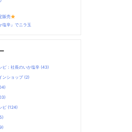
定販売
か塩辛』でニラ玉
ー
シピ：社長のいか塩辛
(43)
インショップ
(2)
04)
03)
シピ
(124)
5)
9)