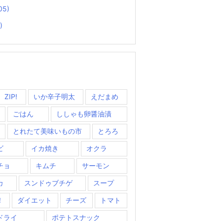
05)
)
ZIP!
いか辛子明太
えだまめ
ごはん
ししゃも卵醤油漬
とれたて美味いもの市
とろろ
ビ
イカ焼き
オクラ
チョ
キムチ
サーモン
カ
スンドゥブチゲ
スープ
！
ダイエット
チーズ
トマト
ドライ
ポテトスナック