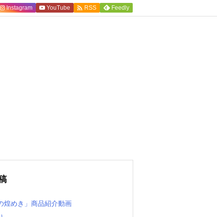

Instagram
YouTube
Feedly
RSS
稿
の煌めき」商品紹介動画
り