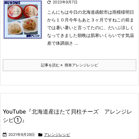

2023年9月7日
こんにちは
今日の北海道函館市は雨模様
明日
から１０月今年もあと３ヶ月ですね
この前ま
では暑い暑いと言ってたのに、だいぶ涼しく
なってきました
朝晩は肌寒いくらいです
気温
差で体調崩さ ...
記事を読む
簡単アレンジレシピ
YouTube『北海道産ほたて貝柱チーズ アレンジレ
シピ①』

2021年9月29日

アレンジレシピ