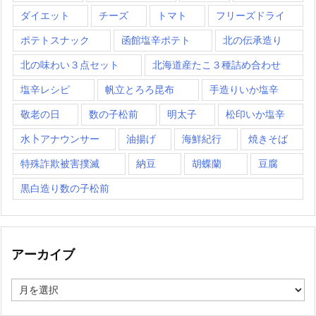
ダイエット
チーズ
トマト
フリーズドライ
ポテトスナック
函館塩辛ポテト
北の伝承造り
北の味わい３点セット
北海道産たこ３種詰め合わせ
塩辛レシピ
帆立とろろ昆布
手造りいか塩辛
敬老の日
数の子松前
明太子
松印いか塩辛
水卜アナウンサー
油揚げ
海鮮紀行
焼きそば
特殊詐欺被害撲滅
納豆
胡蝶蘭
豆腐
黒白造り数の子松前
アーカイブ
ア
ー
カ