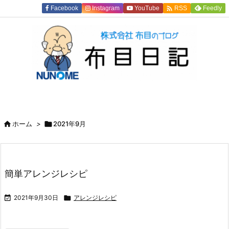

Facebook
Instagram
YouTube
Feedly
RSS

ホーム
>

2021年9月
簡単アレンジレシピ

2021年9月30日

アレンジレシピ