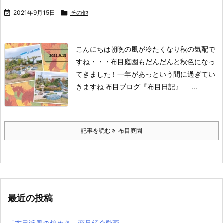

2021年9月15日

その他
こんにちは
朝晩の風が冷たくなり秋の気配で
すね・・・
布目庭園もだんだんと秋色になっ
てきました！
一年があっという間に過ぎてい
きますね
布目ブログ『布目日記』 ...
記事を読む
布目庭園
最近の投稿
「布目浜風の煌めき」商品紹介動画