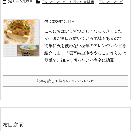

2021年9月27日

アレンジレシピ：社長のいか塩辛
,
アレンジレシピ

2023年12月9日
こんにちは
少しずつ涼しくなってきました
が、まだ夏日が続いている地域もあるので、
簡単に火を使わない塩辛のアレンジレシピを
紹介します
『塩辛納豆冷ややっこ』
作り方は
簡単で、細かく切ったいか塩辛に納豆 ...
記事を読む
塩辛のアレンジレシピ
布目庭園