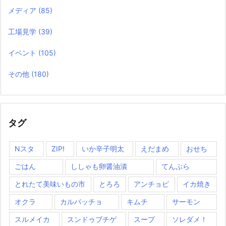
メディア
(85)
工場見学
(39)
イベント
(105)
その他
(180)
タグ
Nスタ
ZIP!
いか辛子明太
えだまめ
おせち
ごはん
ししゃも卵醤油漬
てんぷら
とれたて美味いもの市
とろろ
アンチョビ
イカ焼き
オクラ
カルパッチョ
キムチ
サーモン
スルメイカ
スンドゥブチゲ
スープ
ソレダメ！