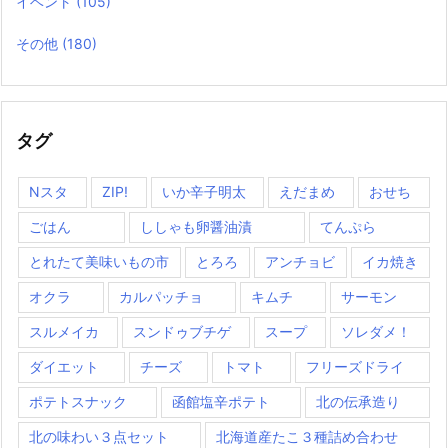
イベント
(105)
その他
(180)
タグ
Nスタ
ZIP!
いか辛子明太
えだまめ
おせち
ごはん
ししゃも卵醤油漬
てんぷら
とれたて美味いもの市
とろろ
アンチョビ
イカ焼き
オクラ
カルパッチョ
キムチ
サーモン
スルメイカ
スンドゥブチゲ
スープ
ソレダメ！
ダイエット
チーズ
トマト
フリーズドライ
ポテトスナック
函館塩辛ポテト
北の伝承造り
北の味わい３点セット
北海道産たこ３種詰め合わせ