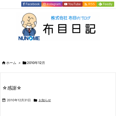

Facebook
Instagram
YouTube
Feedly
RSS

ホーム
>

2010年12月
☆感謝☆

2010年12月31日

お知らせ