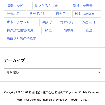
塩辛レシピ
帆立とろろ昆布
手造りいか塩辛
敬老の日
数の子松前
明太子
松印いか塩辛
水卜アナウンサー
油揚げ
海鮮紀行
焼きそば
特殊詐欺被害撲滅
納豆
胡蝶蘭
豆腐
黒白造り数の子松前
アーカイブ
ア
ー
カ
イ
ブ
Copyright ©
2026
布目日記（株式会社 布目のブログ）
All Rights Reserved.
WordPress Luxeritas Theme is provided by "
Thought is free
".