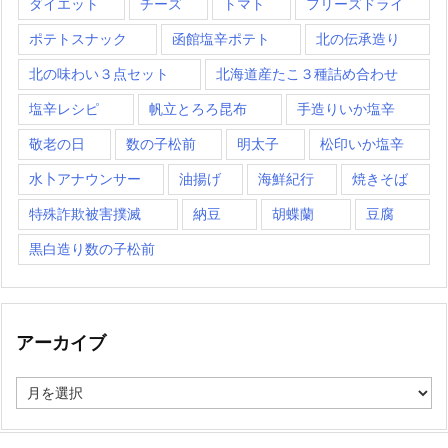
ダイエット
チーズ
トマト
フリーズドライ
ポテトスナック
函館塩辛ポテト
北の伝承造り
北の味わい３点セット
北海道産たこ３種詰め合わせ
塩辛レシピ
帆立とろろ昆布
手造りいか塩辛
敬老の日
数の子松前
明太子
松印いか塩辛
水卜アナウンサー
油揚げ
海鮮紀行
焼きそば
特殊詐欺被害撲滅
納豆
胡蝶蘭
豆腐
黒白造り数の子松前
アーカイブ
ア
ー
カ
イ