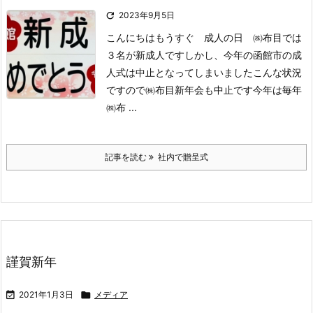

2023年9月5日
こんにちは
もうすぐ 成人の日
㈱布目では
３名が新成人です
しかし、今年の函館市の成
人式は中止となってしまいました
こんな状況
ですので㈱布目新年会も中止です
今年は毎年
㈱布 ...
記事を読む
社内で贈呈式
謹賀新年

2021年1月3日

メディア