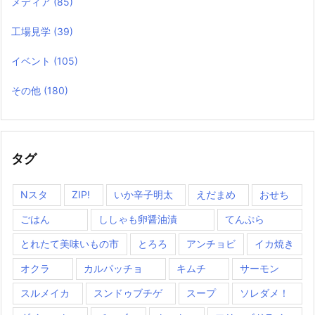
メディア
(85)
工場見学
(39)
イベント
(105)
その他
(180)
タグ
Nスタ
ZIP!
いか辛子明太
えだまめ
おせち
ごはん
ししゃも卵醤油漬
てんぷら
とれたて美味いもの市
とろろ
アンチョビ
イカ焼き
オクラ
カルパッチョ
キムチ
サーモン
スルメイカ
スンドゥブチゲ
スープ
ソレダメ！