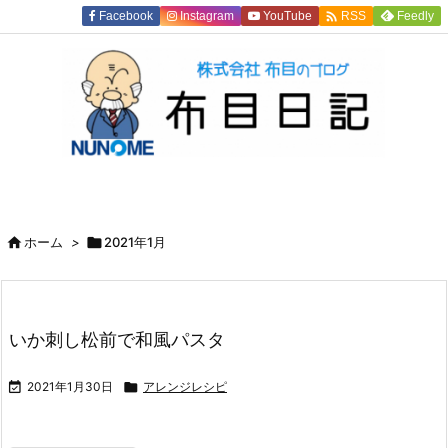

Facebook
Instagram
YouTube
Feedly
RSS

ホーム
>

2021年1月
いか刺し松前で和風パスタ

2021年1月30日

アレンジレシピ