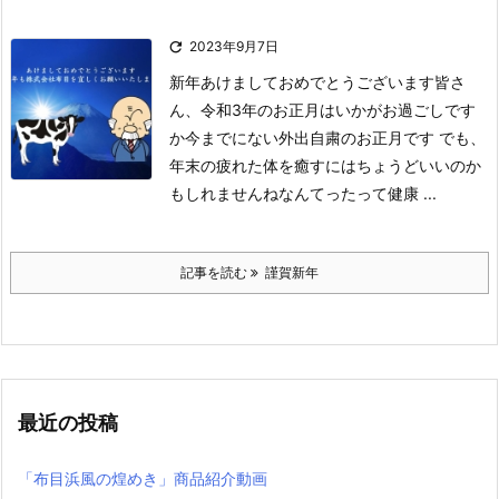

2023年9月7日
新年あけましておめでとうございます
皆さ
ん、令和3年のお正月はいかがお過ごしです
か
今までにない外出自粛のお正月です でも、
年末の疲れた体を癒すにはちょうどいいのか
もしれませんね
なんてったって健康 ...
記事を読む
謹賀新年
最近の投稿
「布目浜風の煌めき」商品紹介動画