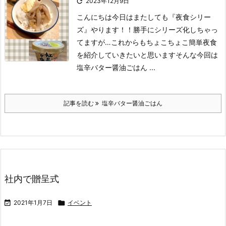

2023年12月9日
こんにちは
今日はまたしても『夜食シリー
ズ』やります！！
勝手にシリーズ化しちゃっ
てますが…
これからもちょこちょこ簡単夜食
を紹介していきたいと思います
そんな今回は
塩辛バター醤油ごはん ...
記事を読む
塩辛バター醤油ごはん
社内で贈呈式

2021年1月7日

イベント