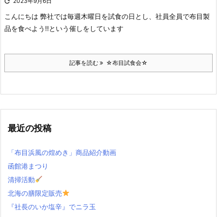

2023年9月6日
こんにちは
弊社では毎週木曜日を試食の日とし、社員全員で布目製
品を食べよう!!という催しをしています
記事を読む
☆布目試食会☆
最近の投稿
「布目浜風の煌めき」商品紹介動画
函館港まつり
清掃活動
北海の膳限定販売
『社長のいか塩辛』でニラ玉