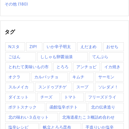
その他
(180)
タグ
Nスタ
ZIP!
いか辛子明太
えだまめ
おせち
ごはん
ししゃも卵醤油漬
てんぷら
とれたて美味いもの市
とろろ
アンチョビ
イカ焼き
オクラ
カルパッチョ
キムチ
サーモン
スルメイカ
スンドゥブチゲ
スープ
ソレダメ！
ダイエット
チーズ
トマト
フリーズドライ
ポテトスナック
函館塩辛ポテト
北の伝承造り
北の味わい３点セット
北海道産たこ３種詰め合わせ
塩辛レシピ
帆立とろろ昆布
手造りいか塩辛