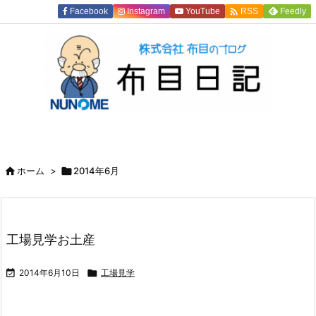

Facebook
Instagram
YouTube
Feedly
RSS

ホーム
>

2014年6月
工場見学お土産

2014年6月10日

工場見学