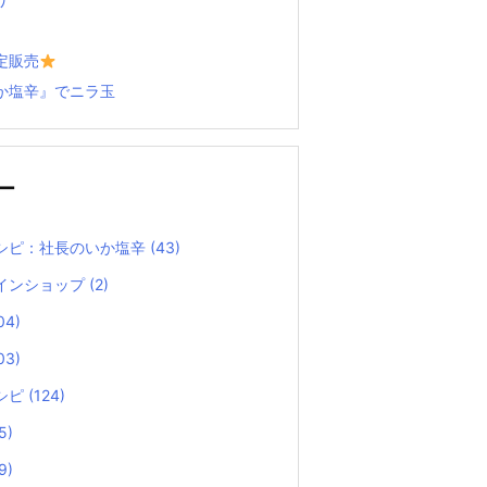
定販売
か塩辛』でニラ玉
ー
シピ：社長のいか塩辛
(43)
インショップ
(2)
04)
03)
シピ
(124)
5)
9)