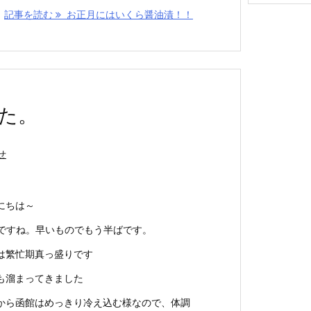
イ
記事を読む
お正月にはいくら醤油漬！！
ブ
した。
せ
にちは～
月ですね。早いものでもう半ばです。
は繁忙期真っ盛りです
も溜まってきました
から函館はめっきり冷え込む様なので、体調