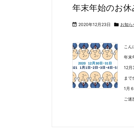
年末年始のお休

2020年12月23日

お知ら
こん
年末
12
まで
1月
ご迷惑