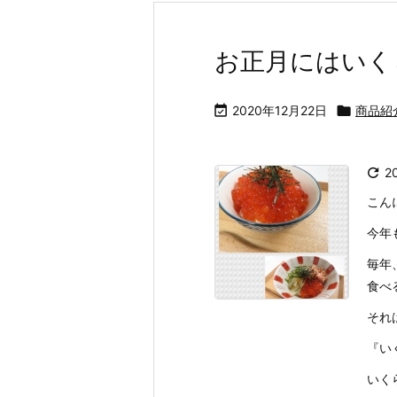
お正月にはいく

2020年12月22日

商品紹

2
こん
今年
毎年
食べ
それ
『い
いくら