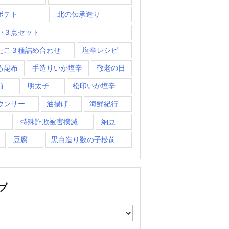
ポテト
北の伝承造り
い３点セット
たこ３種詰め合わせ
塩辛レシピ
ろ昆布
手造りいか塩辛
敬老の日
前
明太子
松印いか塩辛
ウンサー
油揚げ
海鮮紀行
特殊詐欺被害撲滅
納豆
豆腐
黒白造り数の子松前
ブ