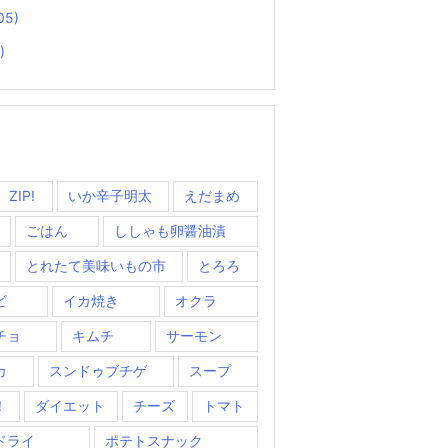
05)
)
ZIP!
いか辛子明太
えだまめ
ごはん
ししゃも卵醤油漬
とれたて美味いもの市
とろろ
ビ
イカ焼き
オクラ
チョ
キムチ
サーモン
カ
スンドゥブチゲ
スープ
！
ダイエット
チーズ
トマト
ドライ
ポテトスナック