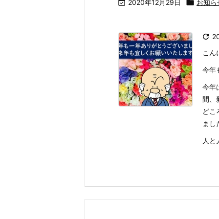

2020年12月29日

お知ら

2
こん
今年
今年
間、
どこ
まし
人と人 