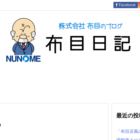
Facebook
最近の投
め
「布目浜風
函館港まつ