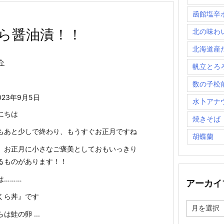
函館塩辛
ら醤油漬！！
北の味わ
北海道産
介
帆立とろ
数の子松
023年9月5日
水卜アナ
にちは
焼きそば
もあと少しで終わり、もうすぐお正月ですね
胡蝶蘭
、お正月に小さなご褒美としておもいっきり
るものがあります！！
は………
アーカイ
くら丼』です
ア
ー
は鮭の卵 ...
カ