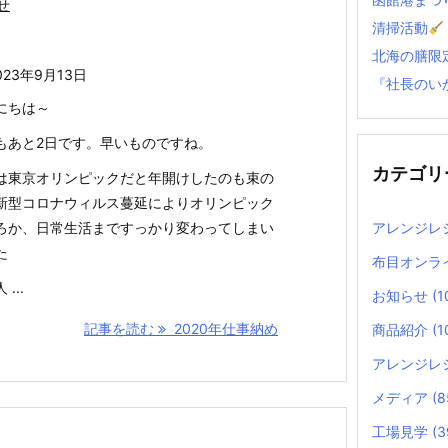
せ
清掃活動
北海の膳限
023年9月13日
『社長のい
にちは～
もあと2日です。早いものですね。
カテゴリ
は東京オリンピックだと年開けしたのも束の
新型コロナウィルス蔓延によりオリンピック
アレンジレ
ろか、日常生活まですっかり変わってしまい
た
布目オンラ
...
お知らせ
(1
記事を読む
2020年仕事納め
商品紹介
(1
アレンジレ
メディア
(8
工場見学
(3