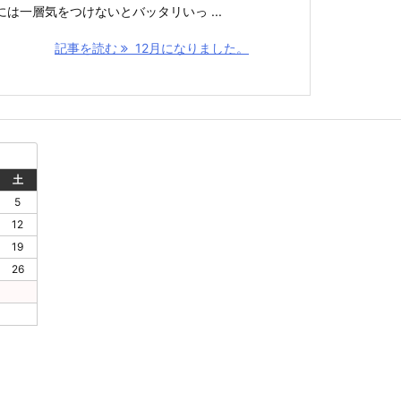
には一層気をつけないとバッタリいっ ...
記事を読む
12月になりました。
土
5
12
19
26