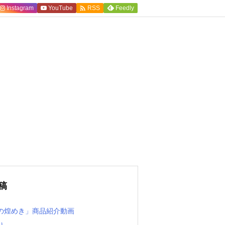

Instagram
YouTube
Feedly
RSS
稿
の煌めき」商品紹介動画
り