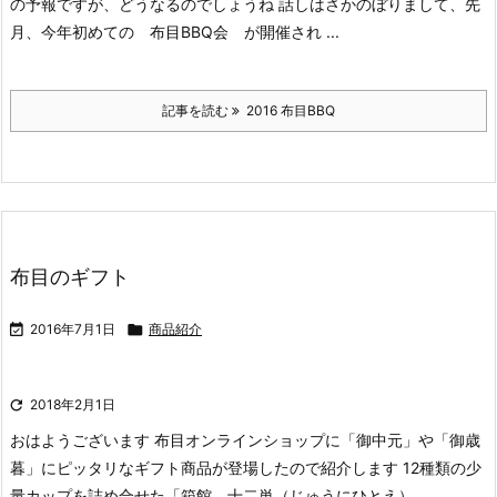
の予報ですが、どうなるのでしょうね
話しはさかのぼりまして、
先
月、今年初めての 布目BBQ会 が開催され ...
記事を読む
2016 布目BBQ
布目のギフト

2016年7月1日

商品紹介

2018年2月1日
おはようございます
布目オンラインショップに「御中元」や「御歳
暮」にピッタリなギフト商品が登場したので紹介します
12種類の少
量カップを詰め合せた「箱館 十二単（じゅうにひとえ） ...