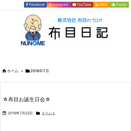

Facebook
Instagram
YouTube
Feedly
RSS

ホーム
>

2016年7月
☆布目お誕生日会☆

2016年7月22日

イベント