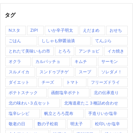
タグ
Nスタ
ZIP!
いか辛子明太
えだまめ
おせち
ごはん
ししゃも卵醤油漬
てんぷら
とれたて美味いもの市
とろろ
アンチョビ
イカ焼き
オクラ
カルパッチョ
キムチ
サーモン
スルメイカ
スンドゥブチゲ
スープ
ソレダメ！
ダイエット
チーズ
トマト
フリーズドライ
ポテトスナック
函館塩辛ポテト
北の伝承造り
北の味わい３点セット
北海道産たこ３種詰め合わせ
塩辛レシピ
帆立とろろ昆布
手造りいか塩辛
敬老の日
数の子松前
明太子
松印いか塩辛