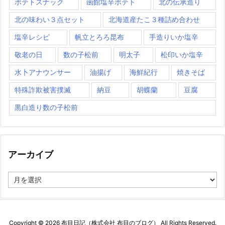
ポテトスナック
函館塩辛ポテト
北の伝承造り
北の味わい３点セット
北海道産たこ３種詰め合わせ
塩辛レシピ
帆立とろろ昆布
手造りいか塩辛
敬老の日
数の子松前
明太子
松印いか塩辛
水卜アナウンサー
油揚げ
海鮮紀行
焼きそば
特殊詐欺被害撲滅
納豆
胡蝶蘭
豆腐
黒白造り数の子松前
アーカイブ
ア
ー
カ
イ
ブ
Copyright ©
2026
布目日記（株式会社 布目のブログ）
All Rights Reserved.