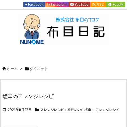

Facebook
Instagram
YouTube
Feedly
RSS

ホーム
>

ダイエット
塩辛のアレンジレシピ

2021年9月27日

アレンジレシピ：社長のいか塩辛
,
アレンジレシピ