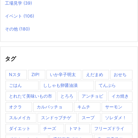
工場見学
(39)
イベント
(106)
その他
(180)
タグ
Nスタ
ZIP!
いか辛子明太
えだまめ
おせち
ごはん
ししゃも卵醤油漬
てんぷら
とれたて美味いもの市
とろろ
アンチョビ
イカ焼き
オクラ
カルパッチョ
キムチ
サーモン
スルメイカ
スンドゥブチゲ
スープ
ソレダメ！
ダイエット
チーズ
トマト
フリーズドライ