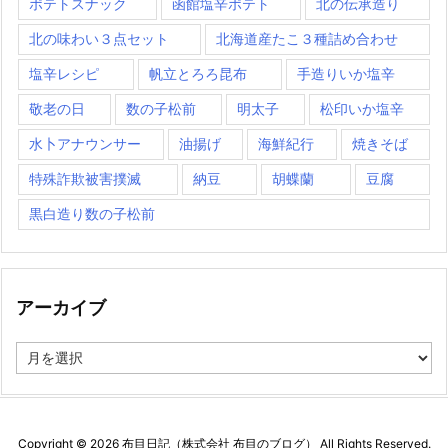
ポテトスナック
函館塩辛ポテト
北の伝承造り
北の味わい３点セット
北海道産たこ３種詰め合わせ
塩辛レシピ
帆立とろろ昆布
手造りいか塩辛
敬老の日
数の子松前
明太子
松印いか塩辛
水卜アナウンサー
油揚げ
海鮮紀行
焼きそば
特殊詐欺被害撲滅
納豆
胡蝶蘭
豆腐
黒白造り数の子松前
アーカイブ
ア
ー
カ
イ
ブ
Copyright ©
2026
布目日記（株式会社 布目のブログ）
All Rights Reserved.