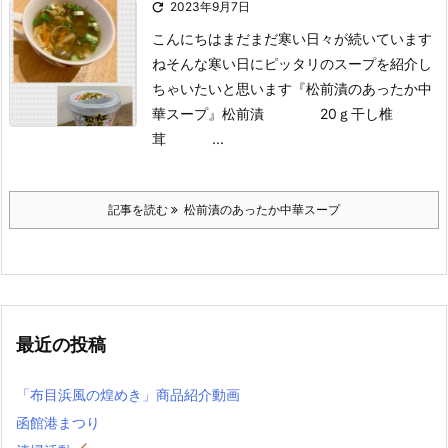

2023年9月7日
こんにちは
まだまだ寒い日々が続いています
ね
そんな寒い日にピッタリのスープを紹介し
ちゃいたいと思います
『松前漬のあったか中
華スープ』
松前漬 20ｇ
干し椎
茸 ...
記事を読む
松前漬のあったか中華スープ
最近の投稿
「布目浜風の煌めき」商品紹介動画
函館港まつり