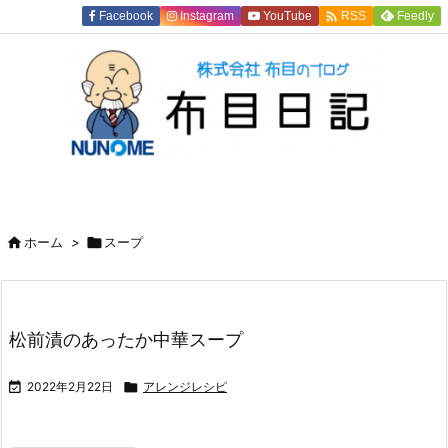

Facebook
Instagram
YouTube
Feedly
RSS

ホーム
>

スープ
松前漬のあったか中華スープ

2022年2月22日

アレンジレシピ