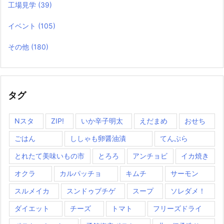
工場見学
(39)
イベント
(105)
その他
(180)
タグ
Nスタ
ZIP!
いか辛子明太
えだまめ
おせち
ごはん
ししゃも卵醤油漬
てんぷら
とれたて美味いもの市
とろろ
アンチョビ
イカ焼き
オクラ
カルパッチョ
キムチ
サーモン
スルメイカ
スンドゥブチゲ
スープ
ソレダメ！
ダイエット
チーズ
トマト
フリーズドライ