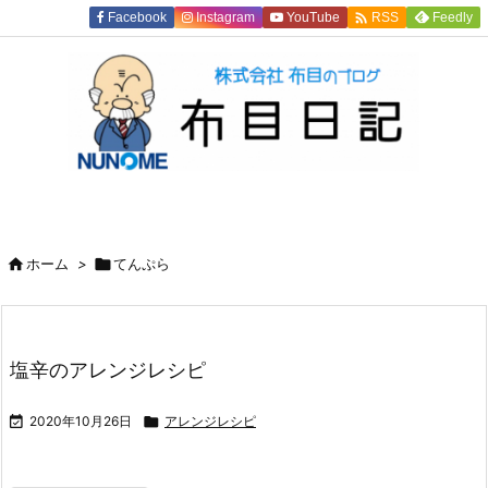

Facebook
Instagram
YouTube
Feedly
RSS

ホーム
>

てんぷら
塩辛のアレンジレシピ

2020年10月26日

アレンジレシピ