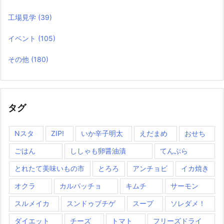
工場見学
(39)
イベント
(105)
その他
(180)
タグ
Nスタ
ZIP!
いか辛子明太
えだまめ
おせち
ごはん
ししゃも卵醤油漬
てんぷら
とれたて美味いもの市
とろろ
アンチョビ
イカ焼き
オクラ
カルパッチョ
キムチ
サーモン
スルメイカ
スンドゥブチゲ
スープ
ソレダメ！
ダイエット
チーズ
トマト
フリーズドライ