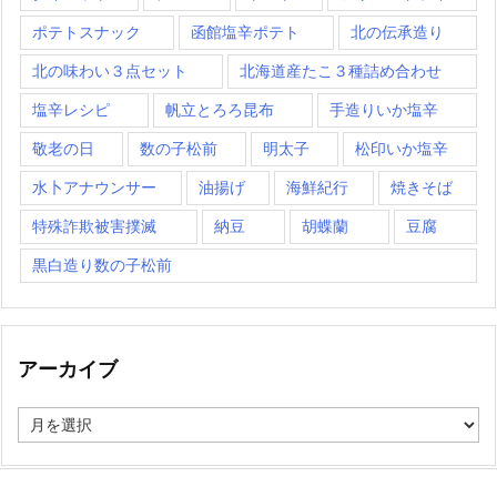
ポテトスナック
函館塩辛ポテト
北の伝承造り
北の味わい３点セット
北海道産たこ３種詰め合わせ
塩辛レシピ
帆立とろろ昆布
手造りいか塩辛
敬老の日
数の子松前
明太子
松印いか塩辛
水卜アナウンサー
油揚げ
海鮮紀行
焼きそば
特殊詐欺被害撲滅
納豆
胡蝶蘭
豆腐
黒白造り数の子松前
アーカイブ
ア
ー
カ
イ