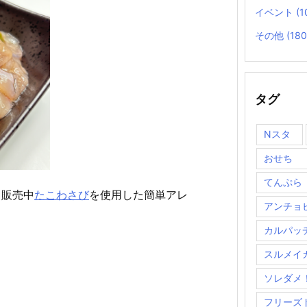
イベント
(1
その他
(180
タグ
Nスタ
おせち
てんぷら
も販売中
たこわさび
を使用した簡単アレ
アンチョ
カルパッ
スルメイ
ソレダメ
フリーズ