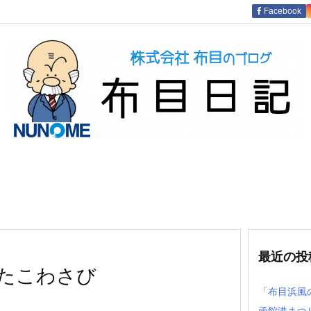
Facebook
最近の投
たこわさび
「布目浜風
函館港まつ