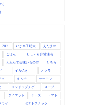
05)
)
ZIP!
いか辛子明太
えだまめ
ごはん
ししゃも卵醤油漬
とれたて美味いもの市
とろろ
ビ
イカ焼き
オクラ
チョ
キムチ
サーモン
カ
スンドゥブチゲ
スープ
！
ダイエット
チーズ
トマト
ドライ
ポテトスナック