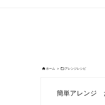

ホーム
>

アレンジレシピ
簡単アレンジ 