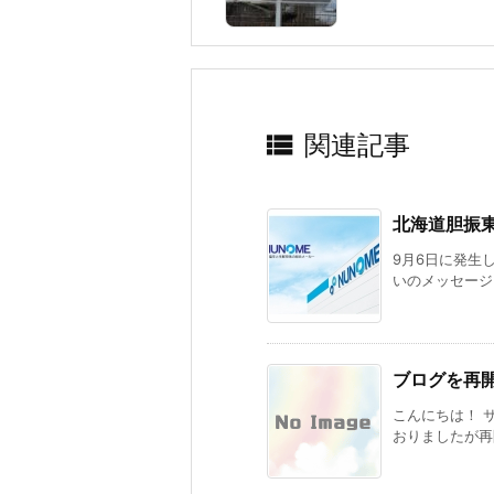

関連記事
北海道胆振
9月6日に発生
いのメッセージを
ブログを再
こんにちは！ 
おりましたが再開