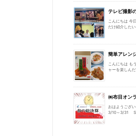
テレビ撮影
こんにちは 今
だけ紹介したいと
簡単アレン
こんにちは も
ャーを楽しんだり
㈱布目オン
おはようござい
3/10～3/31 S 