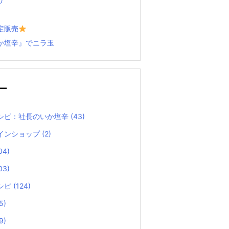
定販売
か塩辛』でニラ玉
ー
シピ：社長のいか塩辛
(43)
インショップ
(2)
04)
03)
シピ
(124)
5)
9)