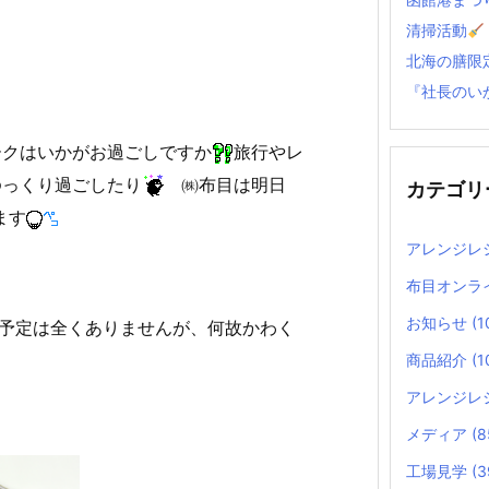
清掃活動
北海の膳限
『社長のい
ークはいかがお過ごしですか
旅行やレ
ゆっくり過ごしたり
㈱布目は明日
カテゴリ
ます
アレンジレ
布目オンラ
お知らせ
(1
予定は全くありませんが、何故かわく
商品紹介
(1
アレンジレ
メディア
(8
工場見学
(3