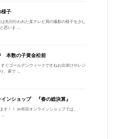
の様子
日は先日行われた某テレビ局の撮影の様子を少し
思いま ...
ジ 本数の子黄金松前
うすぐゴールデンウィークですねお出掛けやレジ
、家で ...
ラインショップ 『春の総決算』
ます！！ ㈱布目オンラインショップでは、
...