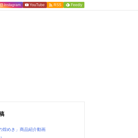

Instagram
YouTube
Feedly
RSS
稿
の煌めき」商品紹介動画
り