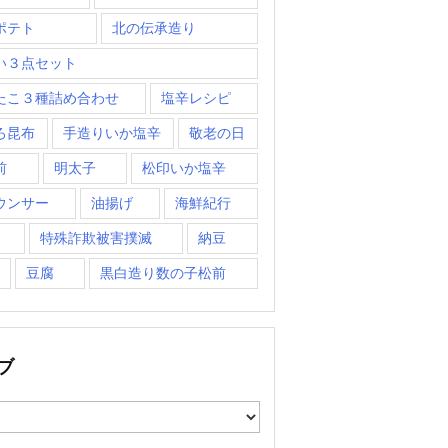
ポテト
北の伝承造り
い３点セット
たこ３種詰め合わせ
塩辛レシピ
ろ昆布
手造りいか塩辛
敬老の日
前
明太子
松印いか塩辛
ウンサー
油揚げ
海鮮紀行
特殊詐欺被害撲滅
納豆
豆腐
黒白造り数の子松前
ブ