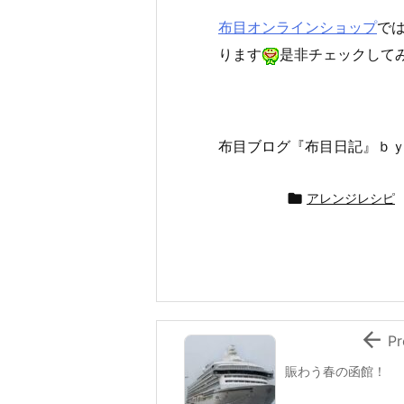
布目オンラインショップ
で
ります
是非チェックして
布目ブログ『布目日記』ｂ

アレンジレシピ

Pr
賑わう春の函館！