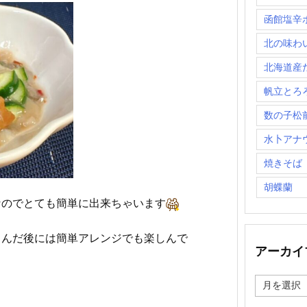
函館塩辛
北の味わ
北海道産
帆立とろ
数の子松
水卜アナ
焼きそば
胡蝶蘭
なのでとても簡単に出来ちゃいます
しんだ後には簡単アレンジでも楽しんで
アーカイ
ア
ー
カ