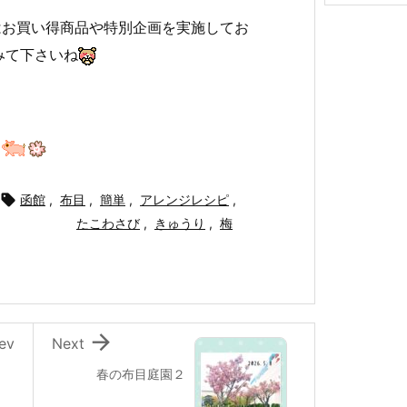
イ
はお買い得商品や特別企画を実施してお
ブ
みて下さいね
ｙ

函館
,
布目
,
簡単
,
アレンジレシピ
,
たこわさび
,
きゅうり
,
梅

ev
Next
春の布目庭園２