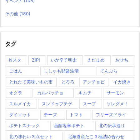
イベント
(105)
その他
(180)
タグ
Nスタ
ZIP!
いか辛子明太
えだまめ
おせち
ごはん
ししゃも卵醤油漬
てんぷら
とれたて美味いもの市
とろろ
アンチョビ
イカ焼き
オクラ
カルパッチョ
キムチ
サーモン
スルメイカ
スンドゥブチゲ
スープ
ソレダメ！
ダイエット
チーズ
トマト
フリーズドライ
ポテトスナック
函館塩辛ポテト
北の伝承造り
北の味わい３点セット
北海道産たこ３種詰め合わせ