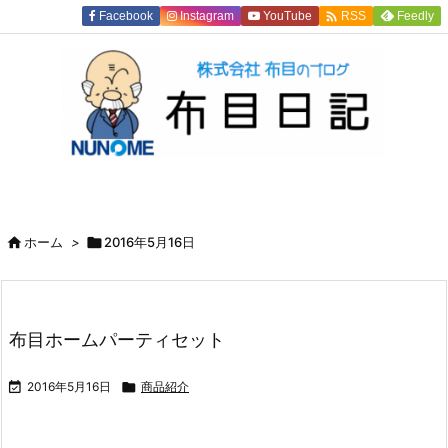

Facebook
Instagram
YouTube
Feedly
RSS

ホーム
>

2016年5月16日
布目ホームパーティセット

2016年5月16日

商品紹介