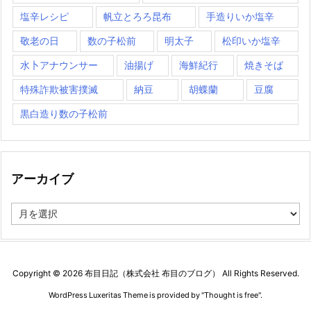
塩辛レシピ
帆立とろろ昆布
手造りいか塩辛
敬老の日
数の子松前
明太子
松印いか塩辛
水卜アナウンサー
油揚げ
海鮮紀行
焼きそば
特殊詐欺被害撲滅
納豆
胡蝶蘭
豆腐
黒白造り数の子松前
アーカイブ
ア
ー
カ
イ
ブ
Copyright ©
2026
布目日記（株式会社 布目のブログ）
All Rights Reserved.
WordPress Luxeritas Theme is provided by "
Thought is free
".