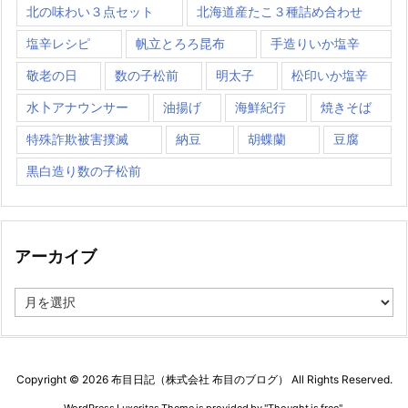
北の味わい３点セット
北海道産たこ３種詰め合わせ
塩辛レシピ
帆立とろろ昆布
手造りいか塩辛
敬老の日
数の子松前
明太子
松印いか塩辛
水卜アナウンサー
油揚げ
海鮮紀行
焼きそば
特殊詐欺被害撲滅
納豆
胡蝶蘭
豆腐
黒白造り数の子松前
アーカイブ
ア
ー
カ
イ
ブ
Copyright ©
2026
布目日記（株式会社 布目のブログ）
All Rights Reserved.