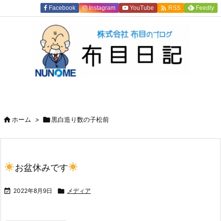

Facebook
Instagram
YouTube
Feedly
RSS

ホーム
>

黒白造り数の子松前
お盆休みです

2022年8月9日

メディア