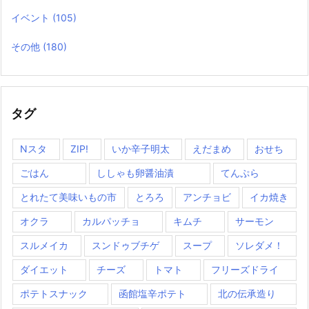
イベント
(105)
その他
(180)
タグ
Nスタ
ZIP!
いか辛子明太
えだまめ
おせち
ごはん
ししゃも卵醤油漬
てんぷら
とれたて美味いもの市
とろろ
アンチョビ
イカ焼き
オクラ
カルパッチョ
キムチ
サーモン
スルメイカ
スンドゥブチゲ
スープ
ソレダメ！
ダイエット
チーズ
トマト
フリーズドライ
ポテトスナック
函館塩辛ポテト
北の伝承造り