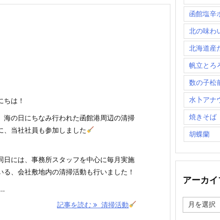
函館塩辛
北の味わ
北海道産
帆立とろ
数の子松
水卜アナ
にちは！
焼きそば
、海の日にちなみ行われた函館港周辺の清掃
に、当社社員も参加しました
胡蝶蘭
同日には、事務所スタッフを中心に毎月実施
いる、会社敷地内の清掃活動も行いました！
アーカイ
..
ア
記事を読む
清掃活動
ー
カ