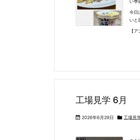
い季
今日
いと
【ア
工場見学 6月

2026年6月29日

工場見