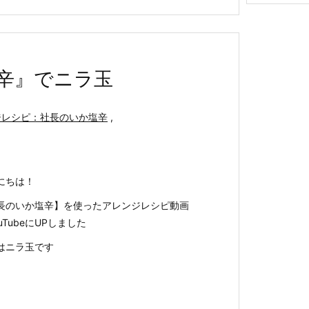
イ
ブ
辛』でニラ玉
ジレシピ：社長のいか塩辛
,
にちは！
長のいか塩辛】を使ったアレンジレシピ動画
uTubeにUPしました
はニラ玉です