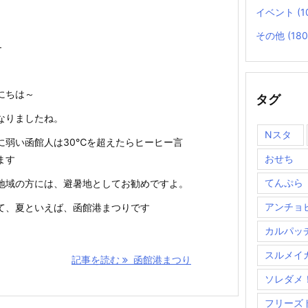
イベント
(1
その他
(180
ト
にちは～
タグ
なりましたね。
Nスタ
に弱い函館人は30℃を超えたらヒーヒー言
おせち
ます
てんぷら
地域の方には、避暑地としてお勧めですよ。
アンチョ
て、夏といえば、函館港まつりです
カルパッ
スルメイ
記事を読む
函館港まつり
ソレダメ
フリーズ