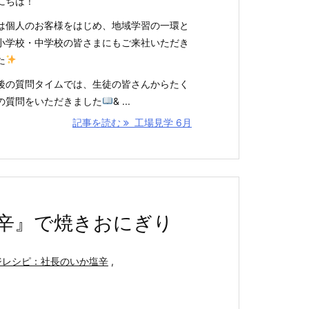
にちは！
は個人のお客様をはじめ、地域学習の一環と
小学校・中学校の皆さまにもご来社いただき
た
後の質問タイムでは、生徒の皆さんからたく
の質問をいただきました
& ...
記事を読む
工場見学 6月
辛』で焼きおにぎり
ジレシピ：社長のいか塩辛
,