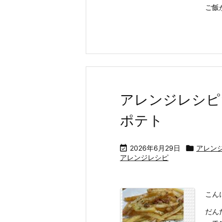
ご飯
アレンジレシピ
ポテト

2026年6月29日

アレン
アレンジレシピ
こん
だん