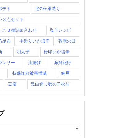
ポテト
北の伝承造り
い３点セット
たこ３種詰め合わせ
塩辛レシピ
ろ昆布
手造りいか塩辛
敬老の日
前
明太子
松印いか塩辛
ウンサー
油揚げ
海鮮紀行
特殊詐欺被害撲滅
納豆
豆腐
黒白造り数の子松前
ブ