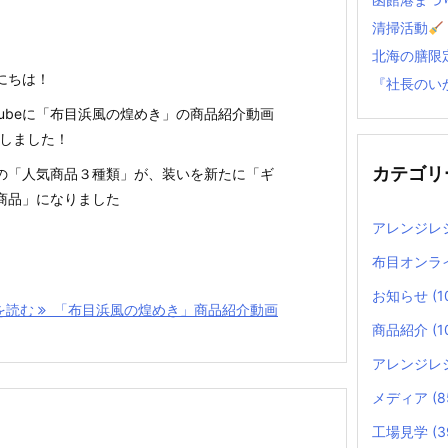
清掃活動
北海の膳限
にちは！
『社長のい
uTubeに「布目浜風の煌めき」の商品紹介動画
Pしました！
カテゴリ
の「人気商品３種類」が、装いを新たに「ギ
商品」になりました
アレンジレ
布目オンラ
お知らせ
(1
を読む
「布目浜風の煌めき」商品紹介動画
商品紹介
(1
アレンジレ
メディア
(8
工場見学
(3