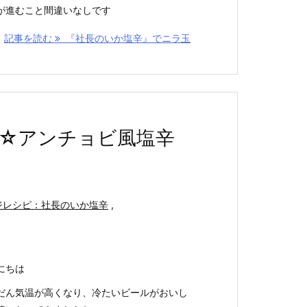
が進むこと間違いなしです
記事を読む
『社長のいか塩辛』でニラ玉
☆アンチョビ風塩辛
ジレシピ：社長のいか塩辛
,
にちは
だん気温が高くなり、冷たいビールがおいし