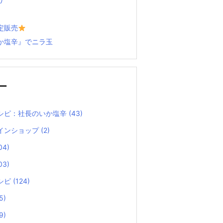
定販売
か塩辛』でニラ玉
ー
シピ：社長のいか塩辛
(43)
インショップ
(2)
04)
03)
シピ
(124)
5)
9)