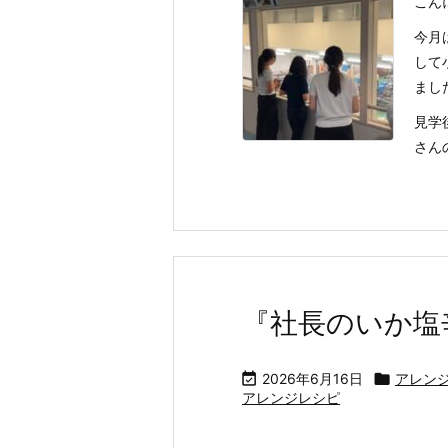
こん
今月
して
まし
見学
さん
『社長のいか塩

2026年6月16日

アレン
アレンジレシピ