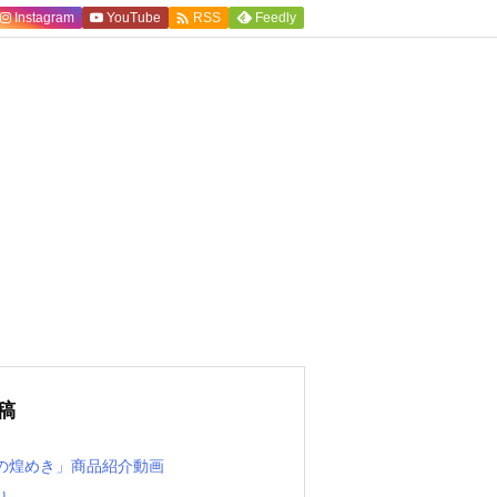

Instagram
YouTube
Feedly
RSS
稿
の煌めき」商品紹介動画
り