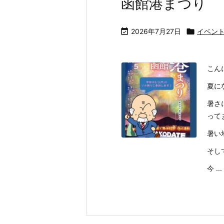
函館港まつり

2026年7月27日

イベン
こん
夏に
暑さ
って
暑い
そし
今 ...