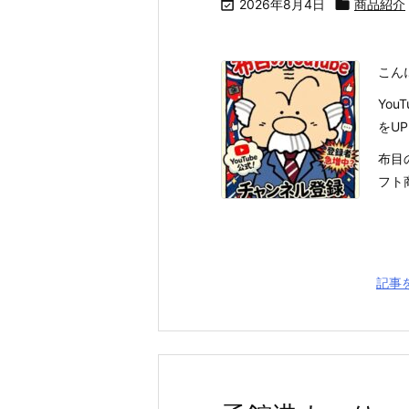

2026年8月4日

商品紹介
こん
Yo
をU
布目
フト
記事