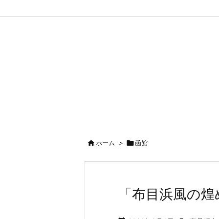

ホーム
>

函館
「布目浜風の煌