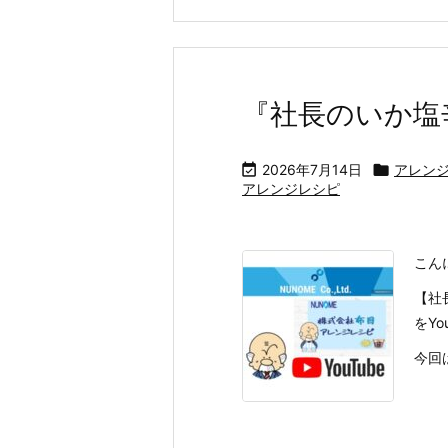
『社長のいか塩

2026年7月14日

アレン
アレンジレシピ
こん
【社
をYo
今回