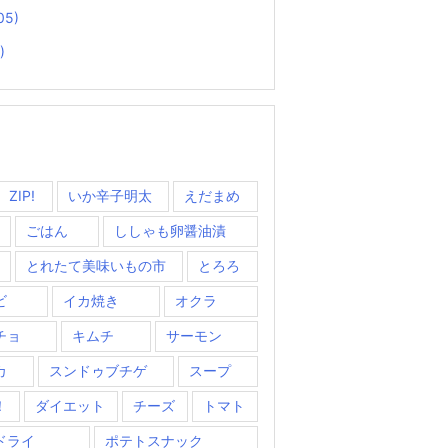
05)
)
ZIP!
いか辛子明太
えだまめ
ごはん
ししゃも卵醤油漬
とれたて美味いもの市
とろろ
ビ
イカ焼き
オクラ
チョ
キムチ
サーモン
カ
スンドゥブチゲ
スープ
！
ダイエット
チーズ
トマト
ドライ
ポテトスナック