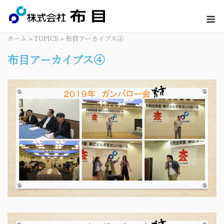
to
M
content
ホーム
»
TOPICS
»
布目アーカイブス④
布目アーカイブス④