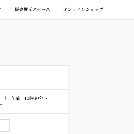
介
販売展示スペース
オンラインショップ
～
午前 10時30分～
時～