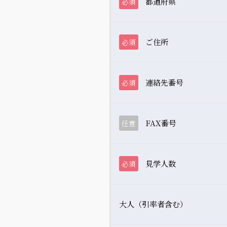
都道府県
必須
ご住所
必須
連絡先番号
必須
FAX番号
任意
見学人数
必須
大人（引率者含む）