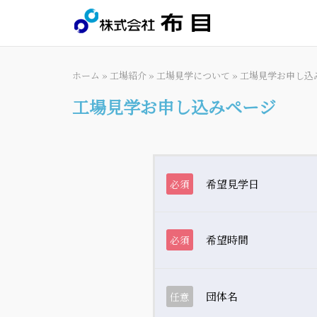
Skip
to
content
ホーム
»
工場紹介
»
工場見学について
»
工場見学お申し込
工場見学お申し込みページ
希望見学日
必須
希望時間
必須
団体名
任意