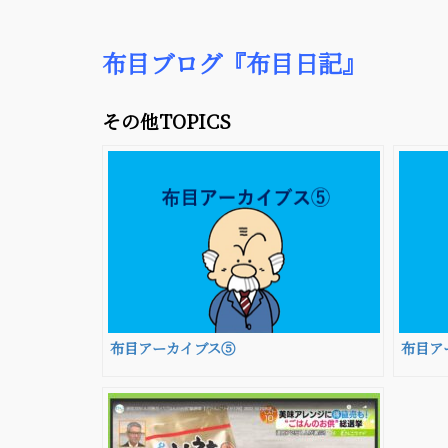
布目ブログ『布目日記』
その他TOPICS
布目アーカイブス⑤
布目ア